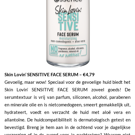
Skin Lovin‘ SENSITIVE FACE SERUM – €4,79
Gevoelig, maar wow! Speciaal voor de gevoelige huid biedt het
Skin Lovin’ SENSITIVE FACE SERUM zoveel goeds! De
serumtextuur is vrij van parfum, siliconen, alcohol, parabenen
en minerale olie en is nietcomedogeen, smeert gemakkelijk uit,
hydrateert, voedt en verzacht de huid met aloë vera en
allantoïne. De huidcompatibiliteit is dermatologisch getest en
bevestigd. Breng je hem aan in de ochtend voor je dagelijkse
verzorging of in de avond voor je nachtcrème? Waarom niet