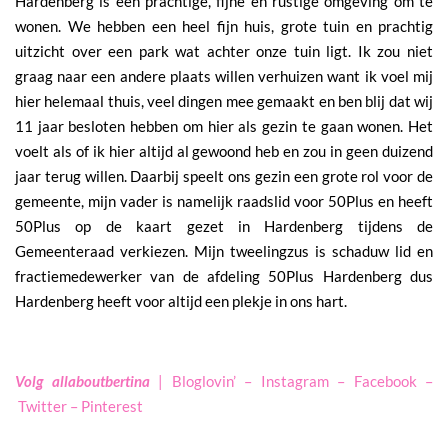
Hardenberg is een prachtige, fijne en rustige omgeving om te
wonen. We hebben een heel fijn huis, grote tuin en prachtig
uitzicht over een park wat achter onze tuin ligt. Ik zou niet
graag naar een andere plaats willen verhuizen want ik voel mij
hier helemaal thuis, veel dingen mee gemaakt en ben blij dat wij
11 jaar besloten hebben om hier als gezin te gaan wonen. Het
voelt als of ik hier altijd al gewoond heb en zou in geen duizend
jaar terug willen. Daarbij speelt ons gezin een grote rol voor de
gemeente, mijn vader is namelijk raadslid voor 50Plus en heeft
50Plus op de kaart gezet in Hardenberg tijdens de
Gemeenteraad verkiezen. Mijn tweelingzus is schaduw lid en
fractiemedewerker van de afdeling 50Plus Hardenberg dus
Hardenberg heeft voor altijd een plekje in ons hart.
Volg allaboutbertina
|
Bloglovin
’ –
Instagram
–
Facebook
–
Twitter
–
Pinterest