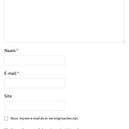
Naam
*
E-mail
*
Site
Stuur mij een e-mail als er vervolgreacties zijn.